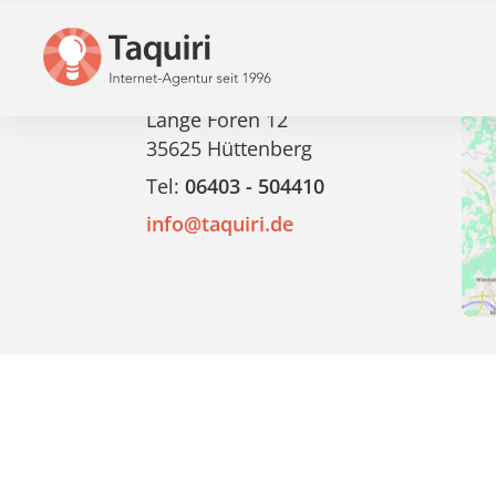
© 2026 Taquiri
An
Taquiri GmbH & Co. KG
Lange Fören 12
35625 Hüttenberg
Tel:
06403 - 504410
info@taquiri.de