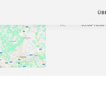
fahrt
Öffnungszeiten
ÜB
Mo. - Do.
09:00-17:00
Fr.
09:00-16:00